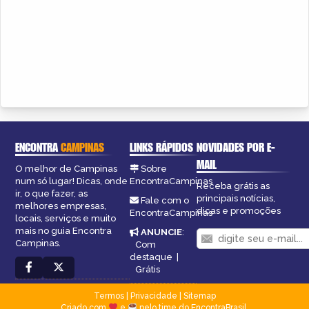
ENCONTRA
CAMPINAS
LINKS RÁPIDOS
NOVIDADES POR E-
MAIL
O melhor de Campinas
Sobre
num só lugar! Dicas, onde
EncontraCampinas
Receba grátis as
ir, o que fazer, as
principais notícias,
Fale com o
melhores empresas,
dicas e promoções
EncontraCampinas
locais, serviços e muito
mais no guia Encontra
ANUNCIE
:
Campinas.
Com
destaque
|
Grátis
Termos
|
Privacidade
|
Sitemap
Criado com
e
pelo time do EncontraBrasil