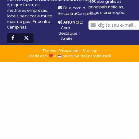
Receba grátis as
ir, o que fazer, as
principais notícias,
Fale com o
melhores empresas,
dicas e promoções
EncontraCampinas
locais, serviços e muito
mais no guia Encontra
ANUNCIE
:
Campinas.
Com
destaque
|
Grátis
Termos
|
Privacidade
|
Sitemap
Criado com
e
pelo time do EncontraBrasil