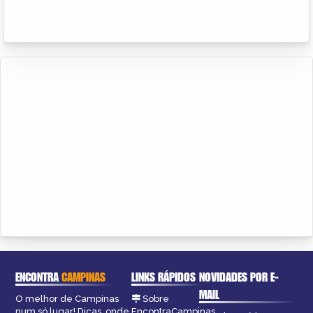
ENCONTRA
CAMPINAS
LINKS RÁPIDOS
NOVIDADES POR E-
MAIL
O melhor de Campinas
Sobre
num só lugar! Dicas, onde
EncontraCampinas