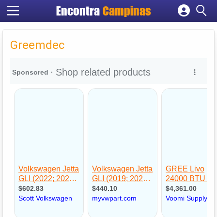
Encontra
Campinas
Cadastrar empresa
Fazer login
Greemdec
Criar conta