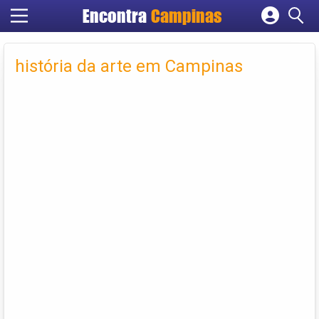
Encontra
Campinas
Cadastrar empresa
Fazer login
história da arte em Campinas
Criar conta