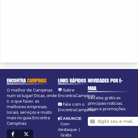
ENCONTRA
CAMPINAS
LINKS RÁPIDOS
NOVIDADES POR E-
MAIL
O melhor de Campinas
Sobre
num só lugar! Dicas, onde
EncontraCampinas
Receba grátis as
ir, o que fazer, as
principais notícias,
Fale com o
melhores empresas,
dicas e promoções
EncontraCampinas
locais, serviços e muito
mais no guia Encontra
ANUNCIE
:
Campinas.
Com
destaque
|
Grátis