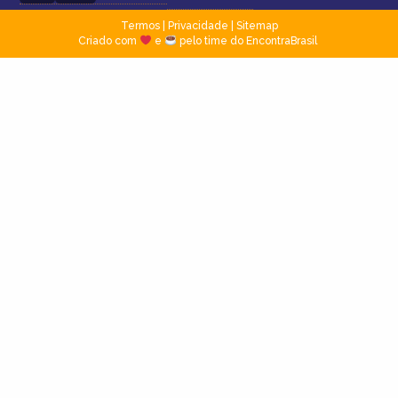
Termos
|
Privacidade
|
Sitemap
Criado com
e
pelo time do EncontraBrasil