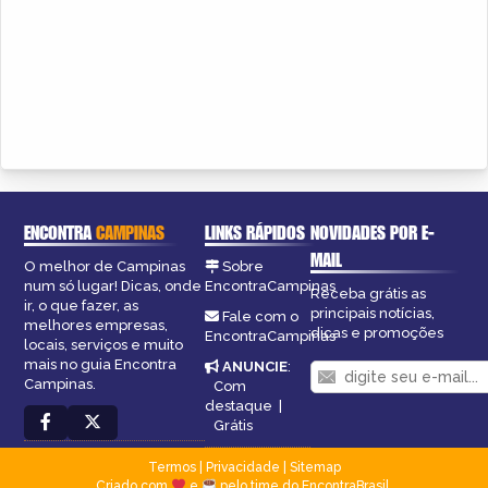
ENCONTRA
CAMPINAS
LINKS RÁPIDOS
NOVIDADES POR E-
MAIL
O melhor de Campinas
Sobre
num só lugar! Dicas, onde
EncontraCampinas
Receba grátis as
ir, o que fazer, as
principais notícias,
Fale com o
melhores empresas,
dicas e promoções
EncontraCampinas
locais, serviços e muito
mais no guia Encontra
ANUNCIE
:
Campinas.
Com
destaque
|
Grátis
Termos
|
Privacidade
|
Sitemap
Criado com
e
pelo time do EncontraBrasil