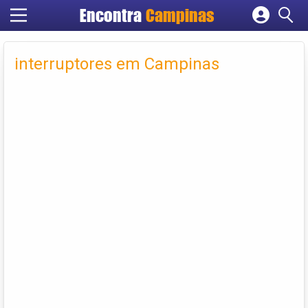
Encontra
Campinas
Cadastrar empresa
Fazer login
interruptores em Campinas
Criar conta