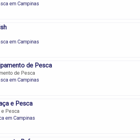
esca em Campinas
ish
esca em Campinas
uipamento de Pesca
amento de Pesca
esca em Campinas
aça e Pesca
a e Pesca
ca em Campinas