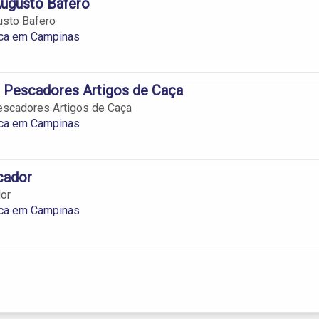
Augusto Bafero
usto Bafero
ca em Campinas
 Pescadores Artigos de Caça
escadores Artigos de Caça
ca em Campinas
cador
or
ca em Campinas