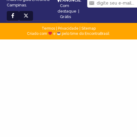
ANUNCIE
:
Campinas.
Com
destaque
|
Grátis
Termos
|
Privacidade
|
Sitemap
Criado com
e
pelo time do EncontraBrasil