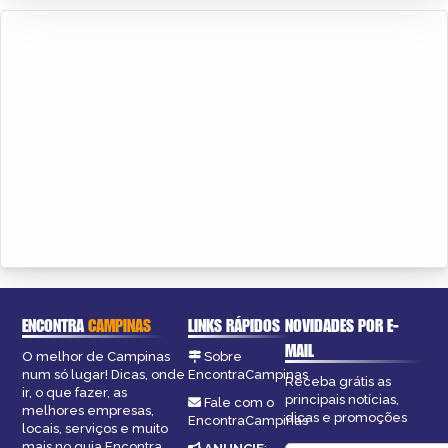
ENCONTRA
CAMPINAS
LINKS RÁPIDOS
NOVIDADES POR E-
MAIL
O melhor de Campinas
Sobre
num só lugar! Dicas, onde
EncontraCampinas
Receba grátis as
ir, o que fazer, as
principais notícias,
Fale com o
melhores empresas,
dicas e promoções
EncontraCampinas
locais, serviços e muito
mais no guia Encontra