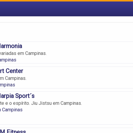
Harmonia
 variadas em Campinas.
ampinas
rt Center
em Campinas.
ampinas
arpia Sport´s
te e o espírito. Jiu Jistsu em Campinas.
em Campinas
M Fitness