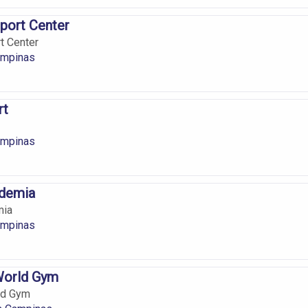
port Center
t Center
ampinas
rt
ampinas
ademia
mia
ampinas
World Gym
ld Gym