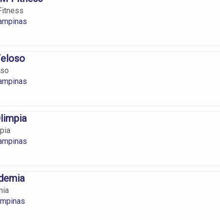
itness
ampinas
eloso
oso
ampinas
limpia
pia
ampinas
demia
mia
ampinas