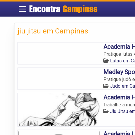
Encontra
Campinas
jiu jitsu em Campinas
Academia 
Pratique lutas
Lutas em C
Medley Spo
Pratique judô 
Judo em C
Academia H
Trabalhe a men
Jiu Jitsu 
Academia L