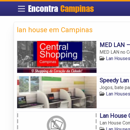
Encontra
Campinas
lan house em Campinas
MED LAN – 
MED LAN no Ce
Lan House
Speedy Lan
Jogos, bate pa
Lan House
Lan House 
Lan House Con
Lan House