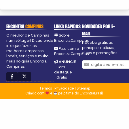
ENCONTRA
CAMPINAS
LINKS RÁPIDOS
NOVIDADES POR E-
MAIL
O melhor de Campinas
Sobre
num só lugar! Dicas, onde
EncontraCampinas
Receba grátis as
ir, o que fazer, as
principais notícias,
Fale com o
melhores empresas,
dicas e promoções
EncontraCampinas
locais, serviços e muito
mais no guia Encontra
ANUNCIE
:
Campinas.
Com
destaque
|
Grátis
Termos
|
Privacidade
|
Sitemap
Criado com
e
pelo time do EncontraBrasil