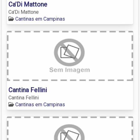
Ca’Di Mattone
Ca'Di Mattone
Cantinas em Campinas
Cantina Fellini
Cantina Fellini
Cantinas em Campinas