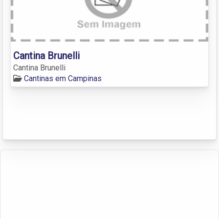
Cantina Brunelli
Cantina Brunelli
Cantinas em Campinas