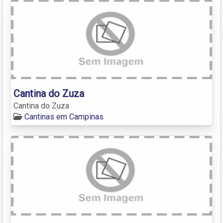
Cantina do Zuza
Cantina do Zuza
Cantinas em Campinas