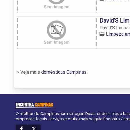
David’S Li
David'S Limpa
Limpeza e
» Veja mais
domésticas Campinas
ENCONTRA
CAMPINAS
O melhor de Campinas num só lugar! Dicas, onde ir, o que faz
empresas, locais, serviços e muito mais no guia Encontra Cam