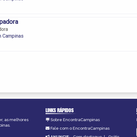
mpadora
dora
m Campinas
LINKS RÁPIDOS
er, as melhores
Sobre EncontraCampinas
pinas.
Fale com o EncontraCampinas
ANUNCIE
:
Com destaque
|
Grátis