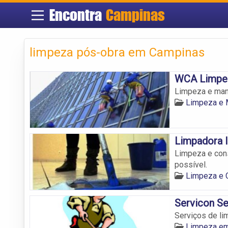
Encontra
Campinas
limpeza pós-obra em Campinas
WCA Limpe
Limpeza e man
Limpeza e 
Limpadora I
Limpeza e con
possível.
Limpeza e 
Servicon S
Serviços de l
Limpeza e