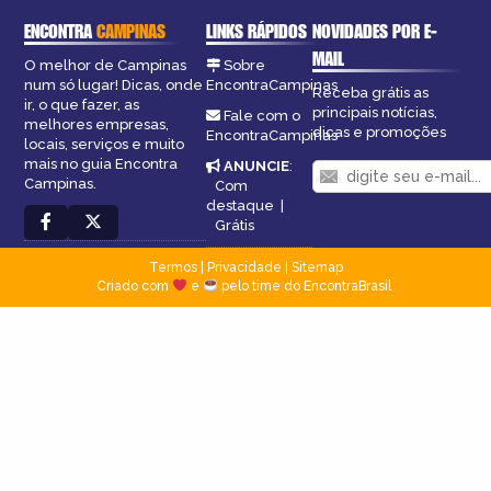
ENCONTRA
CAMPINAS
LINKS RÁPIDOS
NOVIDADES POR E-
MAIL
O melhor de Campinas
Sobre
num só lugar! Dicas, onde
EncontraCampinas
Receba grátis as
ir, o que fazer, as
principais notícias,
Fale com o
melhores empresas,
dicas e promoções
EncontraCampinas
locais, serviços e muito
mais no guia Encontra
ANUNCIE
:
Campinas.
Com
destaque
|
Grátis
Termos
|
Privacidade
|
Sitemap
Criado com
e
pelo time do EncontraBrasil