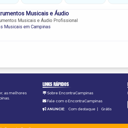
trumentos Musicais e Áudio
umentos Musicais e Áudio Profissional
os Musicais em Campinas
LINKS RÁPIDOS
er, as melhores
Sobre EncontraCampinas
pinas.
Fale com o EncontraCampinas
ANUNCIE
:
Com destaque
|
Grátis