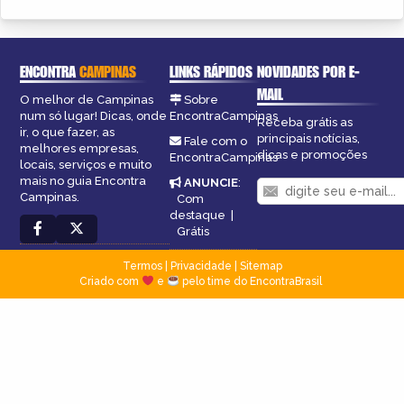
ENCONTRA
CAMPINAS
LINKS RÁPIDOS
NOVIDADES POR E-
MAIL
O melhor de Campinas
Sobre
num só lugar! Dicas, onde
EncontraCampinas
Receba grátis as
ir, o que fazer, as
principais notícias,
Fale com o
melhores empresas,
dicas e promoções
EncontraCampinas
locais, serviços e muito
mais no guia Encontra
ANUNCIE
:
Campinas.
Com
destaque
|
Grátis
Termos
|
Privacidade
|
Sitemap
Criado com
e
pelo time do EncontraBrasil