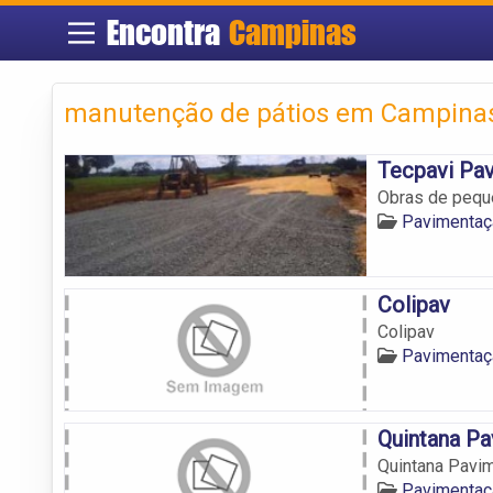
Encontra
Campinas
manutenção de pátios em Campina
Tecpavi Pa
Obras de pequ
Pavimentaç
Colipav
Colipav
Pavimentaç
Quintana P
Quintana Pavi
Pavimentaç