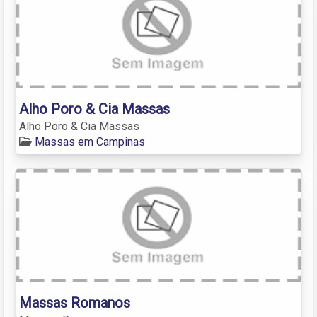
Alho Poro & Cia Massas
Alho Poro & Cia Massas
Massas em Campinas
Massas Romanos