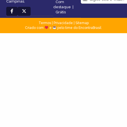
Campinas.
Com
destaque
|
Grátis
Termos
|
Privacidade
|
Sitemap
Criado com
e
pelo time do EncontraBrasil