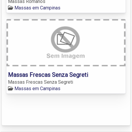
Massas Romanos
Massas em Campinas
Massas Frescas Senza Segreti
Massas Frescas Senza Segreti
Massas em Campinas