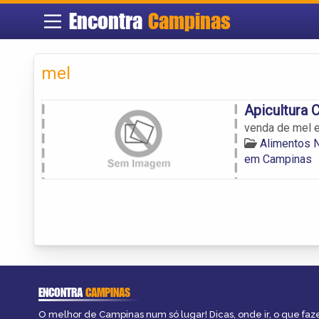
Encontra
Campinas
mel
Apicultura 
venda de mel e 
Alimentos 
em Campinas
ENCONTRA
CAMPINAS
O melhor de Campinas num só lugar! Dicas, onde ir, o que faz