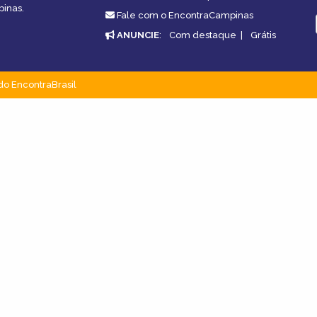
pinas.
Fale com o EncontraCampinas
ANUNCIE
:
Com destaque
|
Grátis
do EncontraBrasil