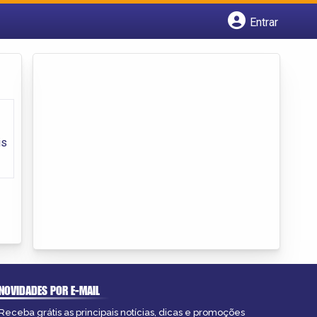
Entrar
Cadastrar empresa
Fazer login
Criar conta
is
NOVIDADES POR E-MAIL
Receba grátis as principais notícias, dicas e promoções