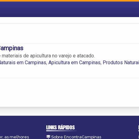
Campinas
materiais de apicultura no varejo e atacado.
Naturais em Campinas
,
Apicultura em Campinas
,
Produtos Natura
LINKS RÁPIDOS
er, as melhores
Sobre EncontraCampinas