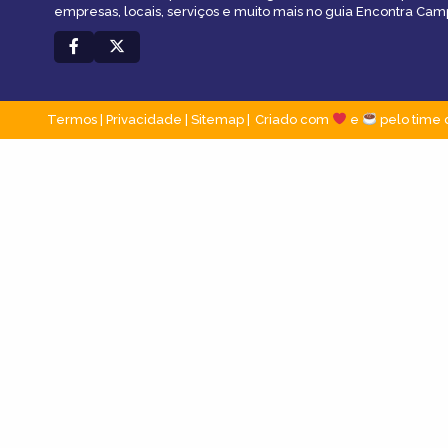
empresas, locais, serviços e muito mais no guia Encontra Cam
Termos
|
Privacidade
|
Sitemap
Criado com
e
pelo time 