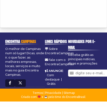
ENCONTRA
CAMPINAS
LINKS RÁPIDOS
NOVIDADES POR E-
MAIL
O melhor de Campinas
Sobre
num só lugar! Dicas, onde
EncontraCampinas
Receba grátis as
ir, o que fazer, as
principais notícias,
Fale com o
melhores empresas,
dicas e promoções
EncontraCampinas
locais, serviços e muito
mais no guia Encontra
ANUNCIE
:
Campinas.
Com
destaque
|
Grátis
Termos
|
Privacidade
|
Sitemap
Criado com
e
pelo time do EncontraBrasil