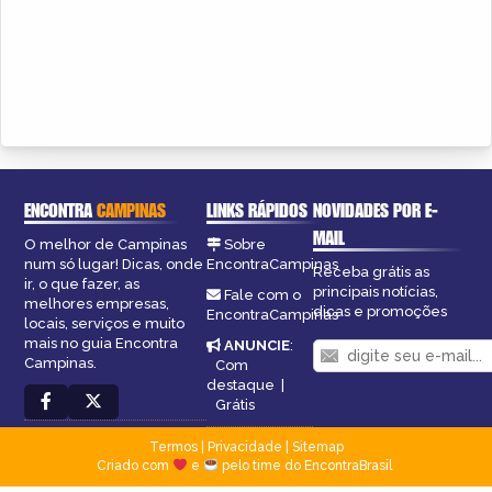
ENCONTRA
CAMPINAS
LINKS RÁPIDOS
NOVIDADES POR E-
MAIL
O melhor de Campinas
Sobre
num só lugar! Dicas, onde
EncontraCampinas
Receba grátis as
ir, o que fazer, as
principais notícias,
Fale com o
melhores empresas,
dicas e promoções
EncontraCampinas
locais, serviços e muito
mais no guia Encontra
ANUNCIE
:
Campinas.
Com
destaque
|
Grátis
Termos
|
Privacidade
|
Sitemap
Criado com
e
pelo time do EncontraBrasil