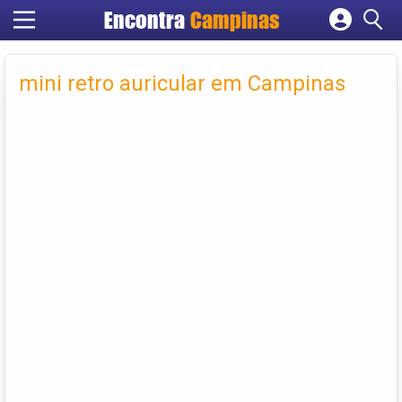
Encontra
Campinas
Cadastrar empresa
Fazer login
mini retro auricular em Campinas
Criar conta