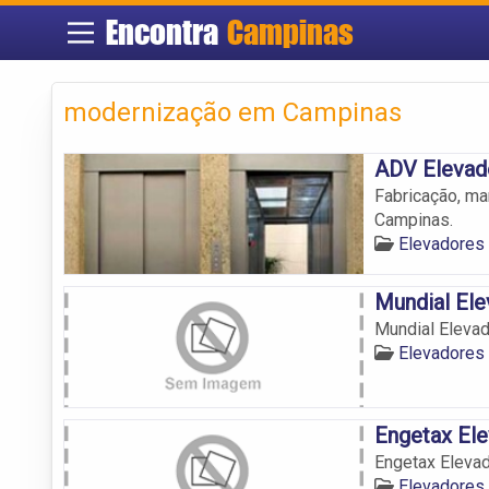
Encontra
Campinas
modernização em Campinas
ADV Elevad
Fabricação, ma
Campinas.
Elevadores
Mundial El
Mundial Eleva
Elevadores
Engetax El
Engetax Eleva
Elevadores