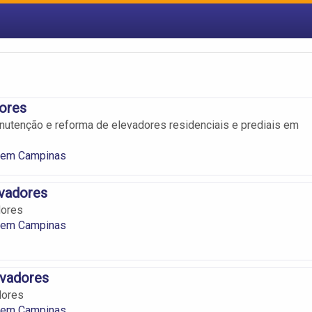
ores
nutenção e reforma de elevadores residenciais e prediais em
 em Campinas
evadores
dores
 em Campinas
evadores
dores
 em Campinas