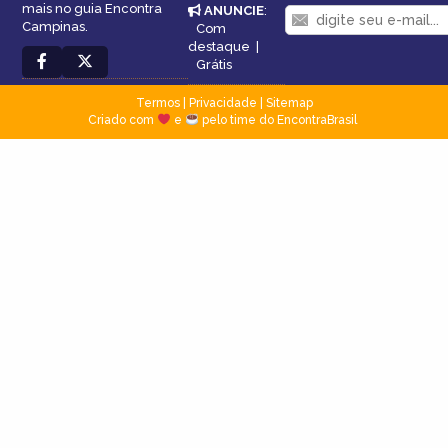
mais no guia Encontra
ANUNCIE
:
Campinas.
Com
destaque
|
Grátis
Termos
|
Privacidade
|
Sitemap
Criado com
e
pelo time do EncontraBrasil