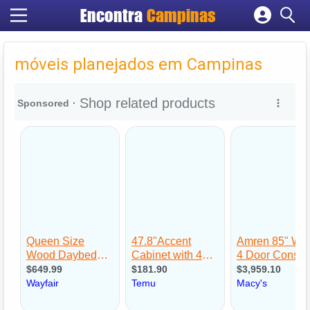
Encontra
Campinas
Cadastrar empresa
Fazer login
móveis planejados em Campinas
Criar conta