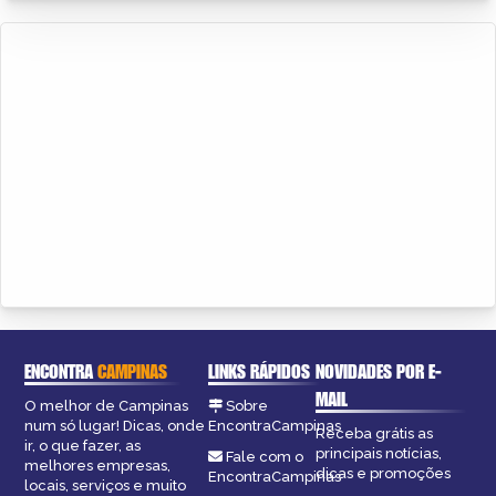
ENCONTRA
CAMPINAS
LINKS RÁPIDOS
NOVIDADES POR E-
MAIL
O melhor de Campinas
Sobre
num só lugar! Dicas, onde
EncontraCampinas
Receba grátis as
ir, o que fazer, as
principais notícias,
Fale com o
melhores empresas,
dicas e promoções
EncontraCampinas
locais, serviços e muito