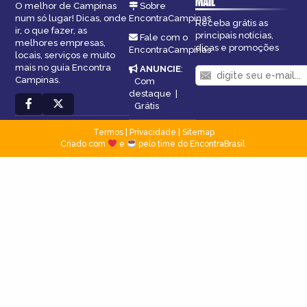
MAIL
O melhor de Campinas
Sobre
num só lugar! Dicas, onde
EncontraCampinas
Receba grátis as
ir, o que fazer, as
principais notícias,
Fale com o
melhores empresas,
dicas e promoções
EncontraCampinas
locais, serviços e muito
mais no guia Encontra
ANUNCIE
:
Campinas.
Com
destaque
|
Grátis
Termos
|
Privacidade
|
Sitemap
Criado com
e
pelo time do EncontraBrasil