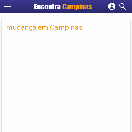
Encontra
Campinas
Cadastrar empresa
Fazer login
mudança em Campinas
Criar conta