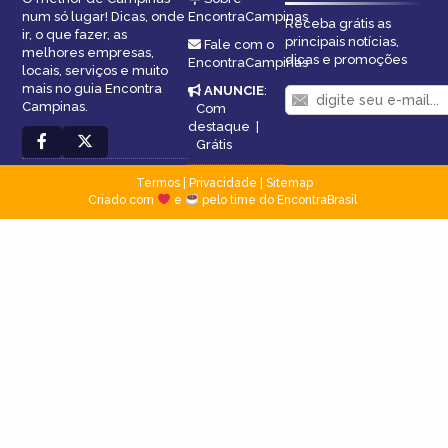
num só lugar! Dicas, onde
EncontraCampinas
Receba grátis as
ir, o que fazer, as
principais notícias,
Fale com o
melhores empresas,
dicas e promoções
EncontraCampinas
locais, serviços e muito
mais no guia Encontra
ANUNCIE
:
Campinas.
Com
destaque
|
Grátis
Termos
|
Privacidade
|
Sitemap
Criado com
e
pelo time do EncontraBrasil