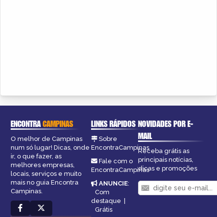
ENCONTRA
CAMPINAS
LINKS RÁPIDOS
NOVIDADES POR E-
MAIL
O melhor de Campinas
Sobre
num só lugar! Dicas, onde
EncontraCampinas
Receba grátis as
ir, o que fazer, as
principais notícias,
Fale com o
melhores empresas,
dicas e promoções
EncontraCampinas
locais, serviços e muito
mais no guia Encontra
ANUNCIE
:
Campinas.
Com
destaque
|
Grátis