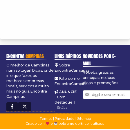
ENCONTRA
CAMPINAS
LINKS RÁPIDOS
NOVIDADES POR E-
MAIL
O melhor de Campinas
Sobre
num só lugar! Dicas, onde
EncontraCampinas
Receba grátis as
ir, o que fazer, as
principais notícias,
Fale com o
melhores empresas,
dicas e promoções
EncontraCampinas
locais, serviços e muito
mais no guia Encontra
ANUNCIE
:
Campinas.
Com
destaque
|
Grátis
Termos
|
Privacidade
|
Sitemap
Criado com
e
pelo time do EncontraBrasil