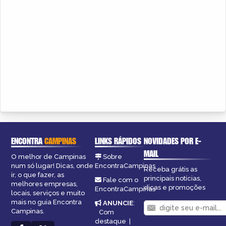
ENCONTRA
CAMPINAS
LINKS RÁPIDOS
NOVIDADES POR E-
MAIL
O melhor de Campinas
Sobre
num só lugar! Dicas, onde
EncontraCampinas
Receba grátis as
ir, o que fazer, as
principais notícias,
Fale com o
melhores empresas,
dicas e promoções
EncontraCampinas
locais, serviços e muito
mais no guia Encontra
ANUNCIE
:
Campinas.
Com
destaque
|