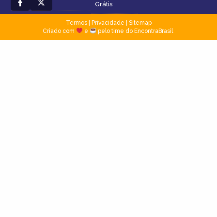
Grátis
Termos
|
Privacidade
|
Sitemap
Criado com
e
pelo time do EncontraBrasil