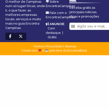
MAIL
O melhor de Campinas
Sobre
num só lugar! Dicas, onde
EncontraCampinas
Receba grátis as
ir, o que fazer, as
principais notícias,
Fale com o
melhores empresas,
dicas e promoções
EncontraCampinas
locais, serviços e muito
mais no guia Encontra
ANUNCIE
:
Campinas.
Com
destaque
|
Grátis
Termos
|
Privacidade
|
Sitemap
Criado com
e
pelo time do EncontraBrasil