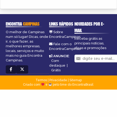
ENCONTRA
CAMPINAS
LINKS RÁPIDOS
NOVIDADES POR E-
MAIL
O melhor de Campinas
Sobre
num só lugar! Dicas, onde
EncontraCampinas
Receba grátis as
ir, o que fazer, as
principais notícias,
Fale com o
melhores empresas,
dicas e promoções
EncontraCampinas
locais, serviços e muito
mais no guia Encontra
ANUNCIE
:
Campinas.
Com
destaque
|
Grátis
Termos
|
Privacidade
|
Sitemap
Criado com
e
pelo time do EncontraBrasil