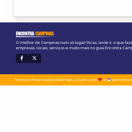
ENCONTRA
CAMPINAS
O melhor de Campinas num só lugar! Dicas, onde ir, o que faz
empresas, locais, serviços e muito mais no guia Encontra Cam
Termos
|
Privacidade
|
Sitemap
Criado com
e
pelo time 