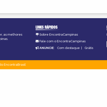
LINKS RÁPIDOS
er, as melhores
Sobre EncontraCampinas
pinas.
Fale com o EncontraCampinas
ANUNCIE
:
Com destaque
|
Grátis
do EncontraBrasil