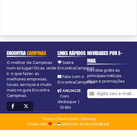
ENCONTRA
CAMPINAS
LINKS RÁPIDOS
NOVIDADES POR E-
MAIL
O melhor de Campinas
Sobre
num só lugar! Dicas, onde
EncontraCampinas
Receba grátis as
ir, o que fazer, as
principais notícias,
Fale com o
melhores empresas,
dicas e promoções
EncontraCampinas
locais, serviços e muito
mais no guia Encontra
ANUNCIE
:
Campinas.
Com
destaque
|
Grátis
Termos
|
Privacidade
|
Sitemap
Criado com
e
pelo time do EncontraBrasil