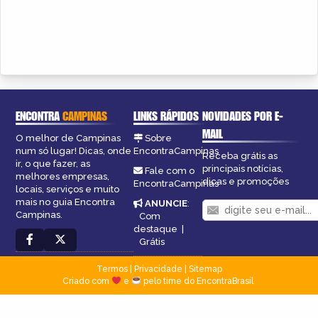
ENCONTRA
CAMPINAS
LINKS RÁPIDOS
NOVIDADES POR E-
MAIL
O melhor de Campinas
Sobre
num só lugar! Dicas, onde
EncontraCampinas
Receba grátis as
ir, o que fazer, as
principais notícias,
Fale com o
melhores empresas,
dicas e promoções
EncontraCampinas
locais, serviços e muito
mais no guia Encontra
ANUNCIE
:
Campinas.
Com
destaque
|
Grátis
Termos
|
Privacidade
|
Sitemap
Criado com
e
pelo time do EncontraBrasil