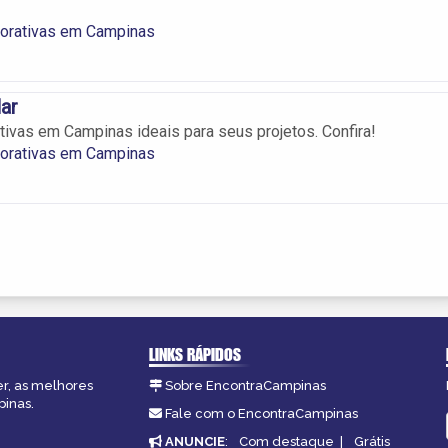
orativas em Campinas
ar
ivas em Campinas ideais para seus projetos. Confira!
orativas em Campinas
LINKS RÁPIDOS
er, as melhores
Sobre EncontraCampinas
pinas.
Fale com o EncontraCampinas
ANUNCIE
:
Com destaque
|
Grátis