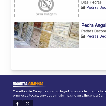
Dias Pedras
Pedras Dec
Pedra Angul
Pedras Decorat
Pedras Dec
ENCONTRA
CAMPINAS
O melhor de Campinas num só lugar! Dicas, onde ir, o que faz
empresas, locais, serviços e muito mais no guia Encontra Cam