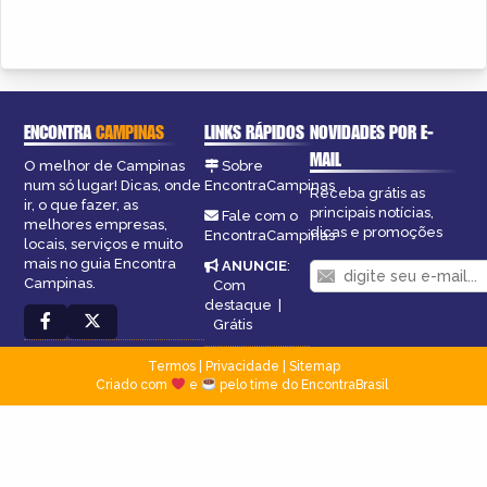
ENCONTRA
CAMPINAS
LINKS RÁPIDOS
NOVIDADES POR E-
MAIL
O melhor de Campinas
Sobre
num só lugar! Dicas, onde
EncontraCampinas
Receba grátis as
ir, o que fazer, as
principais notícias,
Fale com o
melhores empresas,
dicas e promoções
EncontraCampinas
locais, serviços e muito
mais no guia Encontra
ANUNCIE
:
Campinas.
Com
destaque
|
Grátis
Termos
|
Privacidade
|
Sitemap
Criado com
e
pelo time do EncontraBrasil