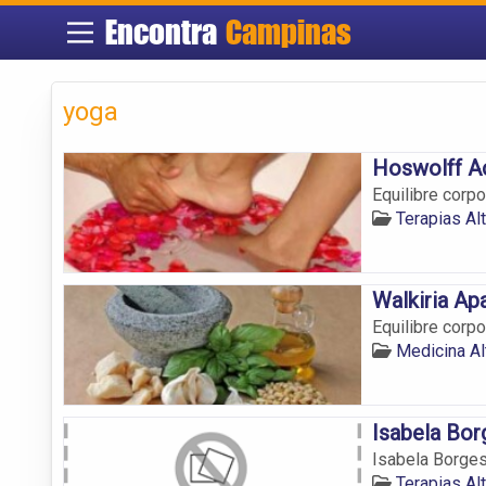
Encontra
Campinas
yoga
Hoswolff A
Equilibre corpo
Terapias Al
Walkiria Ap
Equilibre corp
Medicina Al
Isabela Bor
Isabela Borge
Terapias Al