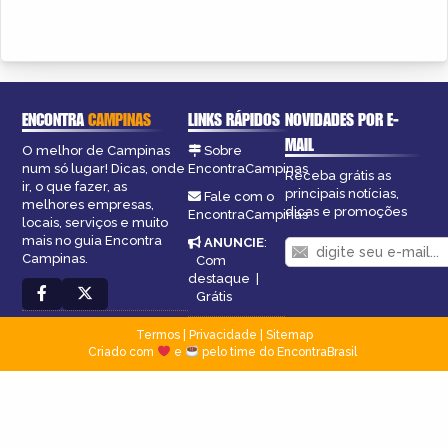
ENCONTRA
CAMPINAS
LINKS RÁPIDOS
NOVIDADES POR E-
MAIL
O melhor de Campinas
Sobre
num só lugar! Dicas, onde
EncontraCampinas
Receba grátis as
ir, o que fazer, as
principais notícias,
Fale com o
melhores empresas,
dicas e promoções
EncontraCampinas
locais, serviços e muito
mais no guia Encontra
ANUNCIE
:
Campinas.
Com
destaque
|
Grátis
Termos
|
Privacidade
|
Sitemap
Criado com
e
pelo time do EncontraBrasil