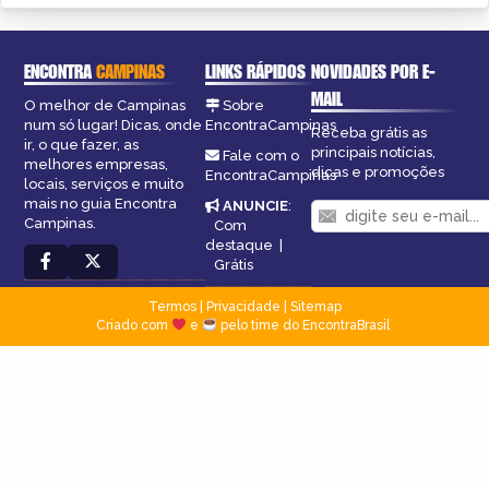
ENCONTRA
CAMPINAS
LINKS RÁPIDOS
NOVIDADES POR E-
MAIL
O melhor de Campinas
Sobre
num só lugar! Dicas, onde
EncontraCampinas
Receba grátis as
ir, o que fazer, as
principais notícias,
Fale com o
melhores empresas,
dicas e promoções
EncontraCampinas
locais, serviços e muito
mais no guia Encontra
ANUNCIE
:
Campinas.
Com
destaque
|
Grátis
Termos
|
Privacidade
|
Sitemap
Criado com
e
pelo time do EncontraBrasil