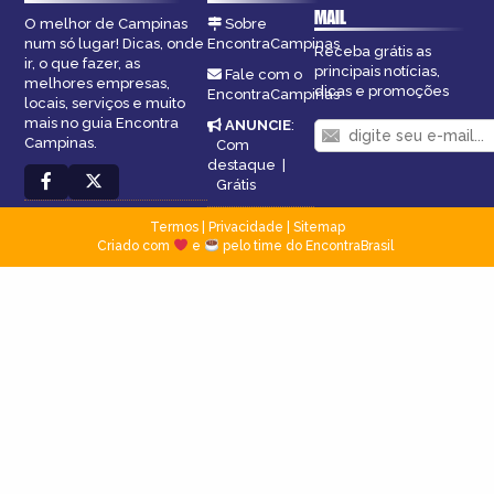
MAIL
O melhor de Campinas
Sobre
num só lugar! Dicas, onde
EncontraCampinas
Receba grátis as
ir, o que fazer, as
principais notícias,
Fale com o
melhores empresas,
dicas e promoções
EncontraCampinas
locais, serviços e muito
mais no guia Encontra
ANUNCIE
:
Campinas.
Com
destaque
|
Grátis
Termos
|
Privacidade
|
Sitemap
Criado com
e
pelo time do EncontraBrasil