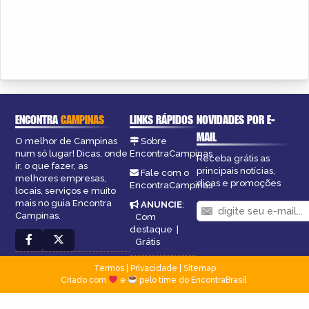
ENCONTRA
CAMPINAS
LINKS RÁPIDOS
NOVIDADES POR E-
MAIL
O melhor de Campinas
Sobre
num só lugar! Dicas, onde
EncontraCampinas
Receba grátis as
ir, o que fazer, as
principais notícias,
Fale com o
melhores empresas,
dicas e promoções
EncontraCampinas
locais, serviços e muito
mais no guia Encontra
ANUNCIE
:
Campinas.
Com
destaque
|
Grátis
Termos
|
Privacidade
|
Sitemap
Criado com
e
pelo time do EncontraBrasil