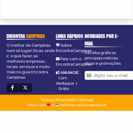
ENCONTRA
CAMPINAS
LINKS RÁPIDOS
NOVIDADES POR E-
MAIL
O melhor de Campinas
Sobre
num só lugar! Dicas, onde
EncontraCampinas
Receba grátis as
ir, o que fazer, as
principais notícias,
Fale com o
melhores empresas,
dicas e promoções
EncontraCampinas
locais, serviços e muito
mais no guia Encontra
ANUNCIE
:
Campinas.
Com
destaque
|
Grátis
Termos
|
Privacidade
|
Sitemap
Criado com
e
pelo time do EncontraBrasil