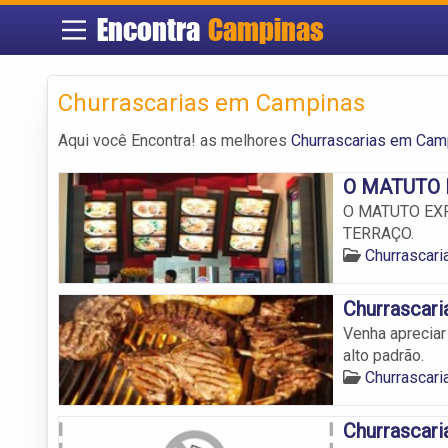
Encontra
Campinas
Churrascarias em Campinas
Aqui você Encontra! as melhores
Churrascarias em Cam
O MATUTO E
O MATUTO EXPR
TERRAÇO.
Churrascar
Churrascaria
Venha aprecia
alto padrão.
Churrascar
Churrascari