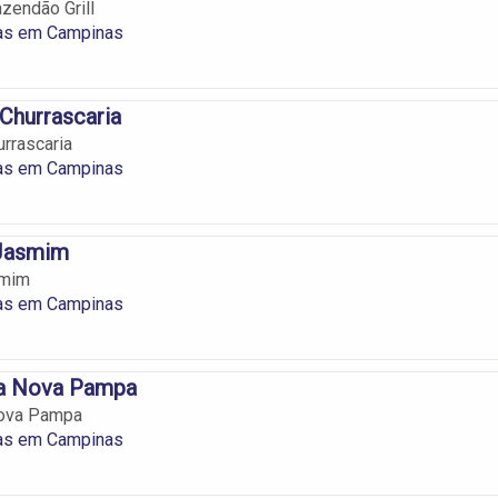
azendão Grill
ias em Campinas
Churrascaria
rrascaria
ias em Campinas
 Jasmim
smim
ias em Campinas
ia Nova Pampa
Nova Pampa
ias em Campinas