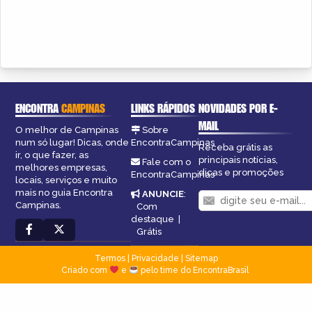
ENCONTRA
CAMPINAS
LINKS RÁPIDOS
NOVIDADES POR E-
MAIL
O melhor de Campinas
Sobre
num só lugar! Dicas, onde
EncontraCampinas
Receba grátis as
ir, o que fazer, as
principais notícias,
Fale com o
melhores empresas,
dicas e promoções
EncontraCampinas
locais, serviços e muito
mais no guia Encontra
ANUNCIE
:
Campinas.
Com
destaque
|
Grátis
Termos
|
Privacidade
|
Sitemap
Criado com
e
pelo time do EncontraBrasil