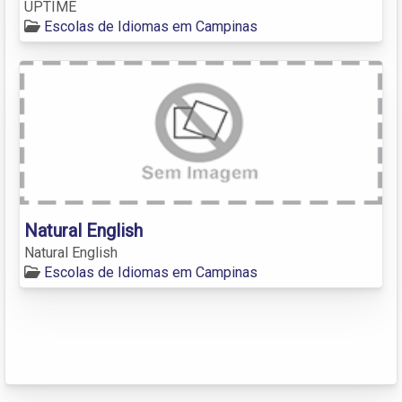
UPTIME
Escolas de Idiomas em Campinas
Natural English
Natural English
Escolas de Idiomas em Campinas