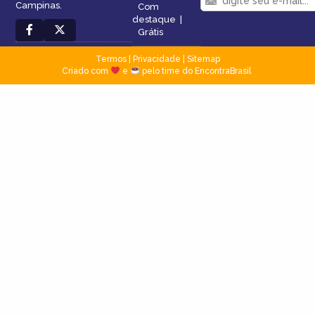
Campinas.
Com
destaque
|
Grátis
Termos
|
Privacidade
|
Sitemap
Criado com
e
pelo time do EncontraBrasil