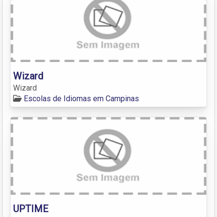
Wizard
Wizard
Escolas de Idiomas em Campinas
UPTIME