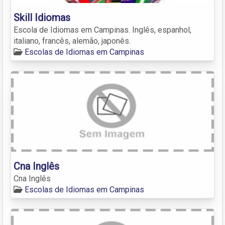
Skill Idiomas
Escola de Idiomas em Campinas. Inglês, espanhol,
italiano, francês, alemão, japonês.
Escolas de Idiomas em Campinas
Cna Inglês
Cna Inglês
Escolas de Idiomas em Campinas