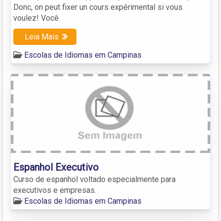
Donc, on peut fixer un cours expérimental si vous
voulez! Você
Leia Mais
Escolas de Idiomas em Campinas
Espanhol Executivo
Curso de espanhol voltado especialmente para
executivos e empresas.
Escolas de Idiomas em Campinas