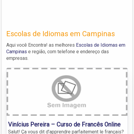
Escolas de Idiomas em Campinas
Aqui você Encontra! as melhores
Escolas de Idiomas em
Campinas
e região, com telefone e endereço das
empresas.
Vinícius Pereira – Curso de Francês Online
Salut! Ça vous dit d’apprendre parfaitement le français?