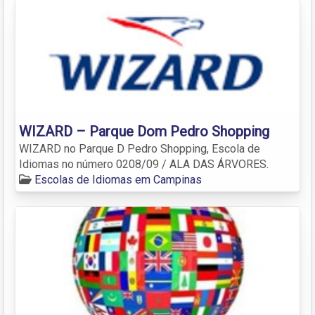
WIZARD – Parque Dom Pedro Shopping
WIZARD no Parque D Pedro Shopping, Escola de
Idiomas no número 0208/09 / ALA DAS ÁRVORES.
Escolas de Idiomas em Campinas