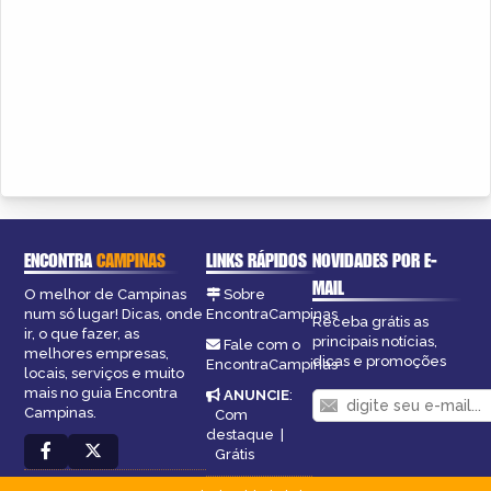
ENCONTRA
CAMPINAS
LINKS RÁPIDOS
NOVIDADES POR E-
MAIL
O melhor de Campinas
Sobre
num só lugar! Dicas, onde
EncontraCampinas
Receba grátis as
ir, o que fazer, as
principais notícias,
Fale com o
melhores empresas,
dicas e promoções
EncontraCampinas
locais, serviços e muito
mais no guia Encontra
ANUNCIE
:
Campinas.
Com
destaque
|
Grátis