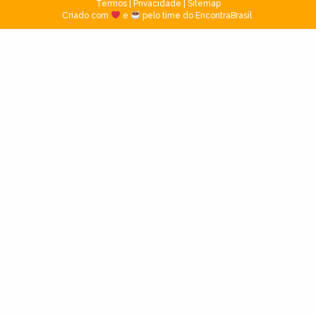
Termos
|
Privacidade
|
Sitemap
Criado com
e
pelo time do EncontraBrasil