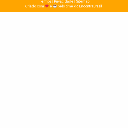
Termos
|
Privacidade
|
Sitemap
Criado com
e
pelo time do EncontraBrasil