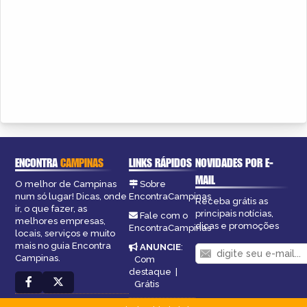
ENCONTRA
CAMPINAS
LINKS RÁPIDOS
NOVIDADES POR E-
MAIL
O melhor de Campinas
Sobre
num só lugar! Dicas, onde
EncontraCampinas
Receba grátis as
ir, o que fazer, as
principais notícias,
Fale com o
melhores empresas,
dicas e promoções
EncontraCampinas
locais, serviços e muito
mais no guia Encontra
ANUNCIE
:
Campinas.
Com
destaque
|
Grátis