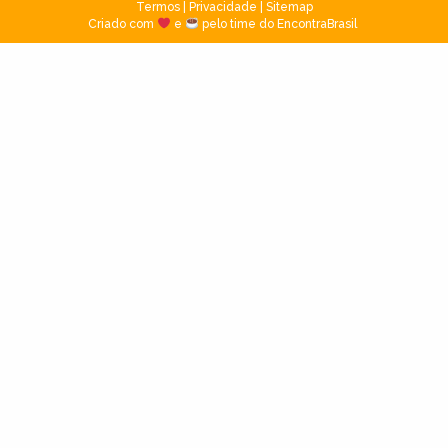
Termos
|
Privacidade
|
Sitemap
Criado com
e
pelo time do EncontraBrasil