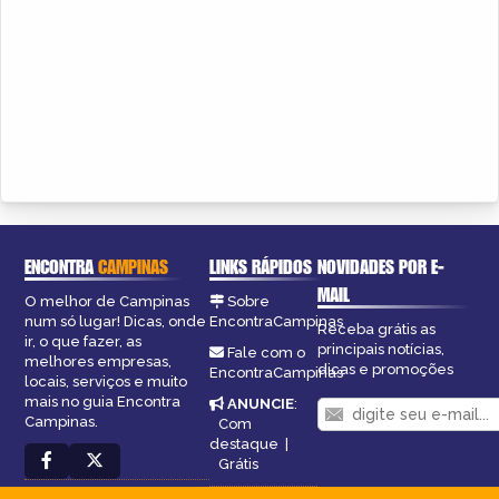
ENCONTRA
CAMPINAS
LINKS RÁPIDOS
NOVIDADES POR E-
MAIL
O melhor de Campinas
Sobre
num só lugar! Dicas, onde
EncontraCampinas
Receba grátis as
ir, o que fazer, as
principais notícias,
Fale com o
melhores empresas,
dicas e promoções
EncontraCampinas
locais, serviços e muito
mais no guia Encontra
ANUNCIE
:
Campinas.
Com
destaque
|
Grátis