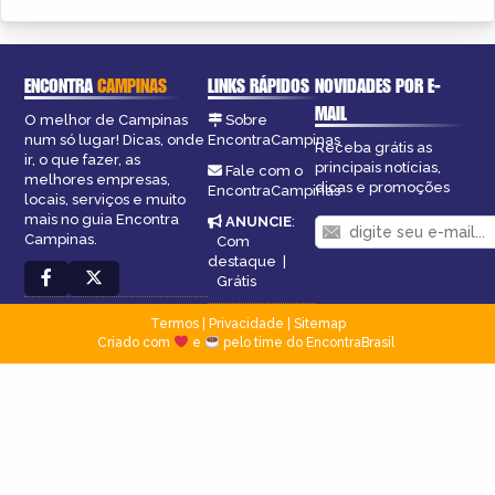
ENCONTRA
CAMPINAS
LINKS RÁPIDOS
NOVIDADES POR E-
MAIL
O melhor de Campinas
Sobre
num só lugar! Dicas, onde
EncontraCampinas
Receba grátis as
ir, o que fazer, as
principais notícias,
Fale com o
melhores empresas,
dicas e promoções
EncontraCampinas
locais, serviços e muito
mais no guia Encontra
ANUNCIE
:
Campinas.
Com
destaque
|
Grátis
Termos
|
Privacidade
|
Sitemap
Criado com
e
pelo time do EncontraBrasil