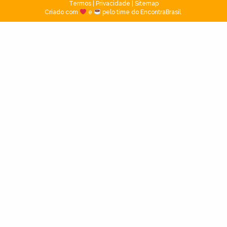
Termos
|
Privacidade
|
Sitemap
Criado com
e
pelo time do EncontraBrasil