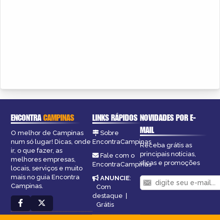
ENCONTRA
CAMPINAS
LINKS RÁPIDOS
NOVIDADES POR E-
MAIL
O melhor de Campinas
Sobre
num só lugar! Dicas, onde
EncontraCampinas
Receba grátis as
ir, o que fazer, as
principais notícias,
Fale com o
melhores empresas,
dicas e promoções
EncontraCampinas
locais, serviços e muito
mais no guia Encontra
ANUNCIE
:
Campinas.
Com
destaque
|
Grátis