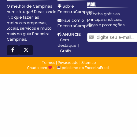
MAIL
O melhor de Campinas
Sobre
num só lugar! Dicas, onde
EncontraCampinas
Receba grátis as
ir, o que fazer, as
principais notícias,
Fale com o
melhores empresas,
dicas e promoções
EncontraCampinas
locais, serviços e muito
mais no guia Encontra
ANUNCIE
:
Campinas.
Com
destaque
|
Grátis
Termos
|
Privacidade
|
Sitemap
Criado com
e
pelo time do EncontraBrasil