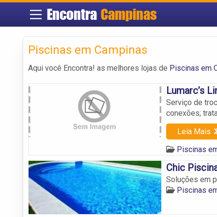
Encontra
Campinas
Piscinas em Campinas
Aqui você Encontra! as melhores lojas de
Piscinas em 
Lumarc’s L
Serviço de troc
conexões; trat
Leia Mais
Piscinas e
Chic Piscin
Soluções em p
Piscinas e